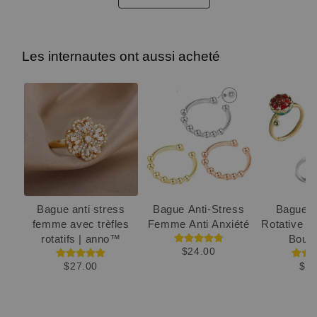
Les internautes ont aussi acheté
Bague anti stress
Bague Anti-Stress
Bague d
femme avec trèfles
Femme Anti Anxiété
Rotative 
rotatifs | anno™
Boudd
$24.00
$27.00
$47