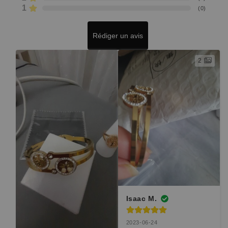
1
(
0
)
Rédiger un avis
2
Isaac M.
2023-06-24