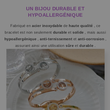
UN BIJOU DURABLE ET
HYPOALLERGÉNIQUE
Fabriqué en
acier inoxydable
de
haute qualité
, ce
bracelet est non seulement
durable
et
solide
, mais aussi
hypoallergénique
,
anti-ternissement
et
anti-corrosion
,
assurant ainsi une utilisation
sûre
et
durable
.