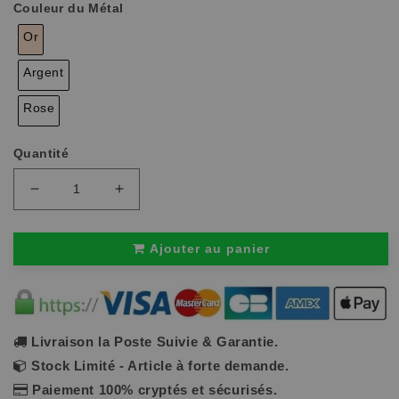
habituel
soldé
Couleur du Métal
Or
Argent
Rose
Quantité
Réduire
Augmenter
la
la
quantité
quantité
de
de
Ajouter au panier
Bracelet
Bracelet
arbre
arbre
de
de
vie
vie
pour
pour
femmes
femmes
|
|
Livraison la Poste Suivie & Garantie.
CERCO™
CERCO™
Stock Limité - Article à forte demande.
Paiement 100% cryptés et sécurisés.