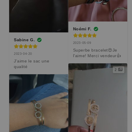
Noémi F.
Sabine G.
2023-05-09
Superbe bracelet😍Je 
2023-04-20
l'aime! Merci vendeur👍
J'aime le sac une 
qualité
2