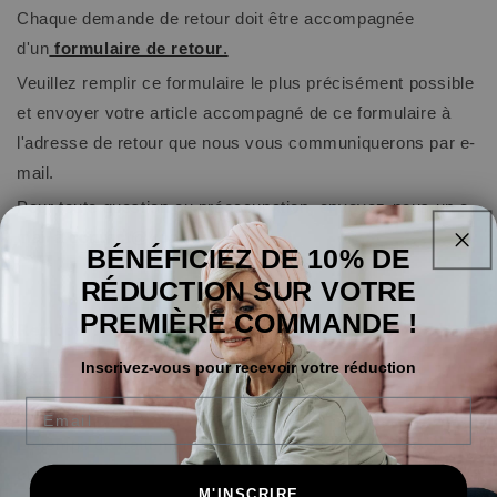
Chaque demande de retour doit être accompagnée
d'un
formulaire de retour
.
Veuillez remplir ce formulaire le plus précisément possible
et envoyer votre article accompagné de ce formulaire à
l'adresse de retour que nous vous communiquerons par e-
mail.
Pour toute question ou préoccupation, envoyez-nous un e-
mail à
contact@yoga-feeling.com
BÉNÉFICIEZ DE 10% DE
RÉDUCTION SUR VOTRE
PREMIÈRE COMMANDE !
Remboursements tardifs ou manquants :
Inscrivez-vous pour recevoir votre réduction
Vérifiez votre compte bancaire
Email
Contactez votre établissement bancaire
Le temps de traitement prend en général 3 à 5 jours
ouvrables
M'INSCRIRE