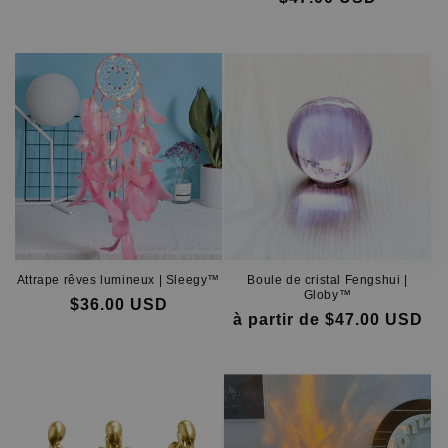
Prix
Prix
Prix
Prix
habituel
soldé
habituel
soldé
Attrape rêves lumineux | Sleegy™
Boule de cristal Fengshui |
Globy™
$36.00 USD
à partir de $47.00 USD
Prix
Prix
Pri
Pri
habituel
soldé
hab
sol