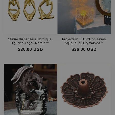
Statue du penseur Nordique,
Projecteur LED d'Ondulation
figurine Yoga | Nordin™
Aquatique | CrystalSea™
$36.00 USD
$36.00 USD
Prix
Prix
Prix
Prix
habituel
soldé
habituel
soldé