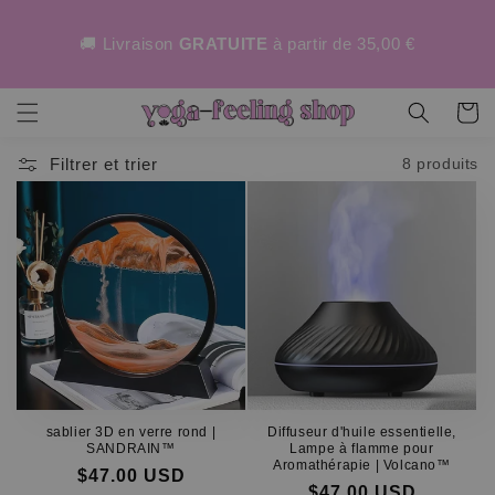
asser
au
🚚 Livraison
GRATUITE
à partir de 35,00 €
ntenu
Panier
Filtrer et trier
8 produits
sablier 3D en verre rond |
Diffuseur d'huile essentielle,
SANDRAIN™
Lampe à flamme pour
Aromathérapie | Volcano™
$47.00 USD
$47.00 USD