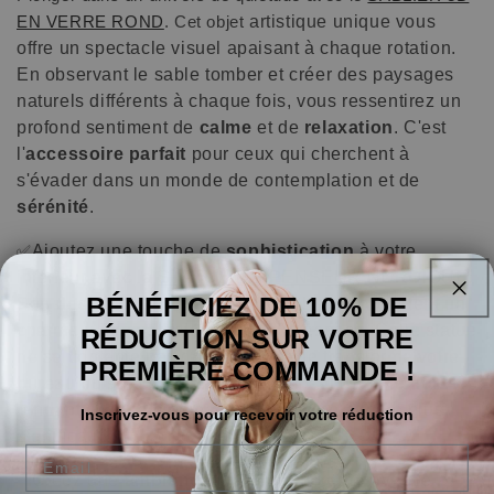
artistique unique vous
EN VERRE ROND
. Cet objet
offre un spectacle visuel apaisant à chaque rotation.
En observant le sable tomber et créer des paysages
naturels différents à chaque fois, vous ressentirez un
profond sentiment de
calme
et de
relaxation
. C'est
l'
accessoire parfait
pour ceux qui cherchent à
s'évader dans un monde de contemplation et de
sérénité
.
Ajoutez une touche de
sophistication
à votre
✅
intérieur avec la
STATUE DU PENSEUR NORDIQUE
.
BÉNÉFICIEZ DE 10% DE
Son
design nordique
et son art abstrait apportent un
charme unique et relaxant à votre espace. Cette statue
RÉDUCTION SUR VOTRE
ne se contente pas de décorer ; elle transforme votre
PREMIÈRE COMMANDE !
bureau ou salon en un
lieu de paix
et de
réflexion
,
rendant chaque moment de méditation encore plus
Inscrivez-vous pour recevoir votre réduction
significatif.
Email
Créez une
ambiance marine relaxante
avec le
✅