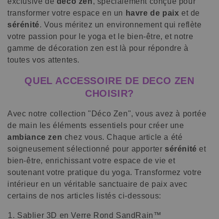
exclusive de
deco zen
, spécialement conçue pour
o
transformer votre espace en un
havre de paix
et de
sérénité
. Vous méritez un environnement qui reflète
n
votre passion pour le yoga et le bien-être, et notre
gamme de décoration zen est là pour répondre à
:
toutes vos attentes.
QUEL ACCESSOIRE DE DECO ZEN
CHOISIR?
Avec notre collection "Déco Zen", vous avez à portée
de main les éléments essentiels pour créer une
ambiance zen
chez vous. Chaque article a été
soigneusement sélectionné pour apporter
sérénité
et
bien-être, enrichissant votre espace de vie et
soutenant votre pratique du yoga. Transformez votre
intérieur en un véritable sanctuaire de paix avec
certains de nos articles listés ci-dessous:
Sablier 3D en Verre Rond SandRain
™