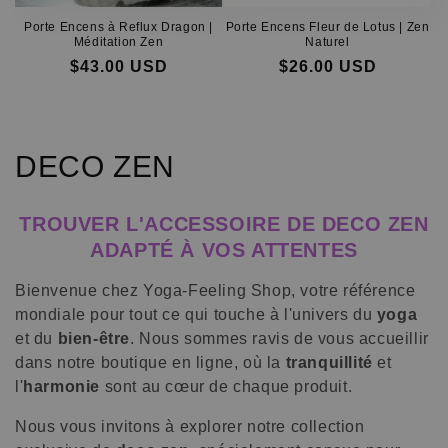
Porte Encens à Reflux Dragon |
Porte Encens Fleur de Lotus | Zen
Méditation Zen
Naturel
$43.00 USD
$26.00 USD
Prix
Prix
Prix
Prix
habituel
soldé
habituel
soldé
C
DECO ZEN
o
TROUVER L'ACCESSOIRE DE DECO ZEN
l
ADAPTÉ À VOS ATTENTES
l
Bienvenue chez Yoga-Feeling Shop, votre référence
e
mondiale pour tout ce qui touche à l'univers du
yoga
et du
bien-être
. Nous sommes ravis de vous accueillir
c
dans notre boutique en ligne, où la
tranquillité
et
l'
harmonie
sont au cœur de chaque produit.
t
Nous vous invitons à explorer notre collection
i