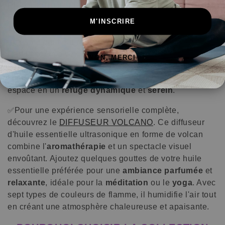
PROJECTEUR LED D'ONDULATION AQUATIQUE
.
Ce projecteur imite les ondulations des vagues d'eau
M'INSCRIRE
avec ses couleurs lumineuses, offrant ainsi un effet
apaisant qui peut
réduire le stress
et l'
anxiété
.
Parfait comme veilleuse pour favoriser un
sommeil
NON, MERCI
paisible
, il égaye aussi les salons et bars avec une
lumière relaxante et invitante. Transformez votre
espace en un
refuge dynamique
et
serein
.
Pour une expérience sensorielle complète,
✅
découvrez le
DIFFUSEUR VOLCANO
. Ce diffuseur
d'huile essentielle ultrasonique en forme de volcan
combine l'
aromathérapie
et un spectacle visuel
envoûtant. Ajoutez quelques gouttes de votre huile
essentielle préférée pour une
ambiance parfumée
et
relaxante
, idéale pour la
méditation
ou le
yoga
. Avec
sept types de couleurs de flamme, il humidifie l'air tout
en créant une atmosphère chaleureuse et apaisante.