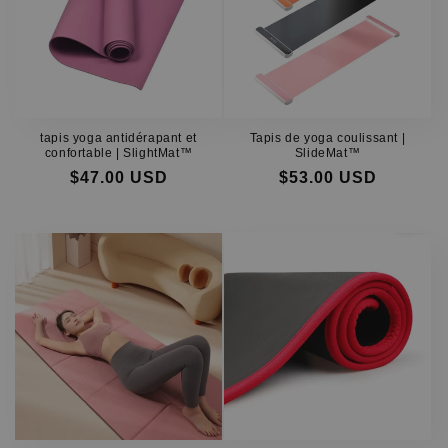
tapis yoga antidérapant et
Tapis de yoga coulissant |
confortable | SlightMat™
SlideMat™
$47.00 USD
$53.00 USD
Prix
Prix
Prix
Prix
habituel
soldé
habituel
soldé