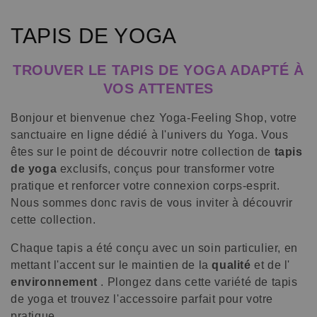
C
TAPIS DE YOGA
o
TROUVER LE TAPIS DE YOGA ADAPTÉ À
l
VOS ATTENTES
l
Bonjour et bienvenue chez Yoga-Feeling Shop, votre
sanctuaire en ligne dédié à l'univers du Yoga. Vous
e
êtes sur le point de découvrir notre collection de
tapis
c
de yoga
exclusifs, conçus pour transformer votre
pratique et renforcer votre connexion corps-esprit.
t
Nous sommes donc ravis de vous inviter à découvrir
cette collection.
i
Chaque tapis a été conçu avec un soin particulier, en
o
mettant l'accent sur le maintien de la
qualité
et de l'
n
environnement
. Plongez dans cette variété de tapis
de yoga et trouvez l'accessoire parfait pour votre
:
pratique.