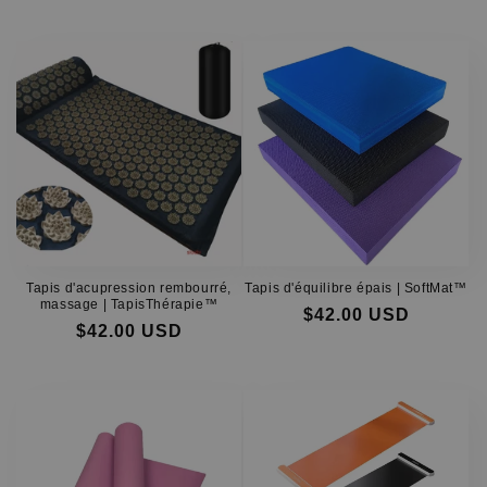
Prix
Prix
Prix
Prix
habituel
soldé
habituel
soldé
Tapis d'acupression rembourré,
Tapis d'équilibre épais | SoftMat™
massage | TapisThérapie™
$42.00 USD
$42.00 USD
Prix
Prix
Prix
Prix
habituel
soldé
habituel
soldé