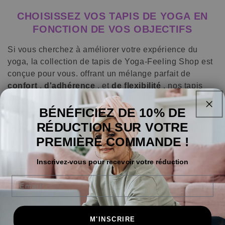
CHOISISSEZ VOS TAPIS DE YOGA EN
FONCTION DE VOS OBJECTIFS
Si vous cherchez à améliorer votre expérience du
yoga, la collection de tapis de Yoga-Feeling Shop est
conçue pour vous. offrant un mélange parfait de
confort
,
d'adhérence
, et
de flexibilité
, nos tapis
sont optimisés pour tous types de pratiques et de
pratiquants.
BÉNÉFICIEZ DE 10% DE
RÉDUCTION SUR VOTRE
Notre
Tapis de Yoga Épais
est une ode au
confort
✅
PREMIÈRE COMMANDE !
en vous offrant une
surface douce
et
moelleuse
qui
prend soin de vos articulations. Avec une
épaisseur
Inscrivez-vous pour recevoir votre réduction
supérieure
, il minimise les risques de blessures
pendant la réalisation des asanas.
Ce tapis de yoga
Email
épais apporte une
protection supplémentaire
à vos
genoux, coudes et hanches lors de la réalisation des
postures délicates.
M'INSCRIRE