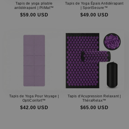
Tapis de yoga pliable
Tapis de Yoga Épais Antidérapant
antidérapant | PliMat™
| SportSecure™
$59.00 USD
$49.00 USD
Prix
Prix
Prix
Prix
habituel
soldé
habituel
soldé
Tapis de Yoga Pour Voyage |
Tapis d'Acupression Relaxant |
OptiConfort™
ThéraRelax™
$42.00 USD
$65.00 USD
Prix
Prix
Prix
Prix
habituel
soldé
habituel
soldé