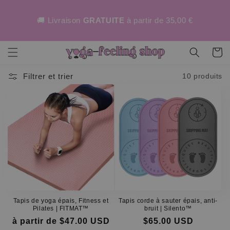
asser
au
🚚 Livraison
GRATUITE
à partir de 35,00 €
ntenu
Panier
Filtrer et trier
10 produits
Tapis de yoga épais, Fitness et
Tapis corde à sauter épais, anti-
Pilates | FITMAT™
bruit | Silento™
à partir de $47.00 USD
$65.00 USD