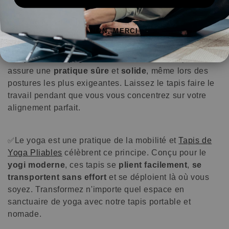
Si vous recherchez une
adhérence optimal
, notre
✅
NON, MERCI
Tapis de Yoga Anti-Dérapant
est votre allié
indispensable. Avec sa surface
antidérapante
unique
, le dérapage devient un souvenir du passé. Il
assure une
pratique sûre
et
solide
, même lors des
postures les plus exigeantes. Laissez le tapis faire le
travail pendant que vous vous concentrez sur votre
alignement parfait.
Le yoga est une pratique de la mobilité et
Tapis de
✅
Yoga Pliables
célèbrent ce principe. Conçu pour le
yogi moderne
, ces tapis se
plient facilement
,
se
transportent sans effort
et se déploient là où vous
soyez. Transformez n'importe quel espace en
sanctuaire de yoga avec notre tapis portable et
nomade.