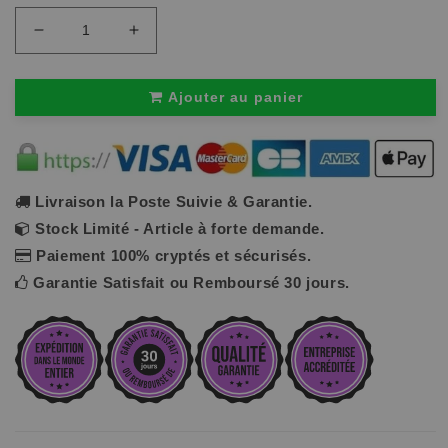
Réduire
Augmenter
la
la
quantité
quantité
de
de
Ajouter au panier
Rouleau
Rouleau
de
de
Massage
Massage
Ondulé
Ondulé
en
en
Mousse
Mousse
EPP
EPP
Livraison la Poste Suivie & Garantie.
|
|
Stock Limité - Article à forte demande.
RollVag™
RollVag™
Paiement 100% cryptés et sécurisés.
Garantie Satisfait ou Remboursé 30 jours.