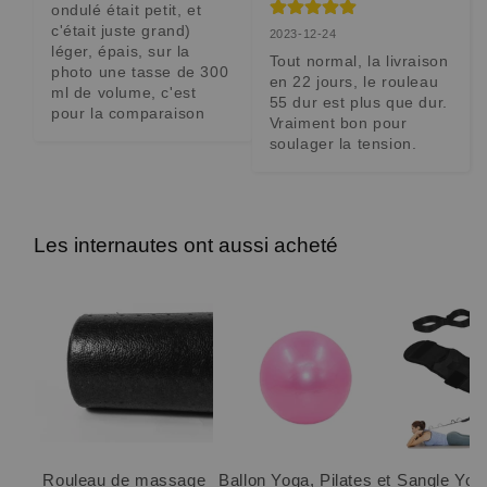
ondulé était petit, et 
c'était juste grand) 
2023-12-24
léger, épais, sur la 
Tout normal, la livraison 
photo une tasse de 300 
en 22 jours, le rouleau 
ml de volume, c'est 
55 dur est plus que dur. 
pour la comparaison
Vraiment bon pour 
soulager la tension.
Les internautes ont aussi acheté
Rouleau de massage
Ballon Yoga, Pilates et
Sangle Yoga