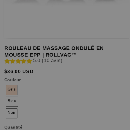
ROULEAU DE MASSAGE ONDULÉ EN
MOUSSE EPP | ROLLVAG™
5.0 (10 avis)
$36.00 USD
Prix
Prix
habituel
soldé
Couleur
Gris
Bleu
Noir
Quantité