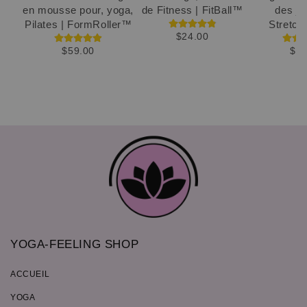
en mousse pour, yoga,
de Fitness | FitBall™
des ja
Pilates | FormRoller™
Stretc
$24.00
$59.00
$30
YOGA-FEELING SHOP
ACCUEIL
YOGA