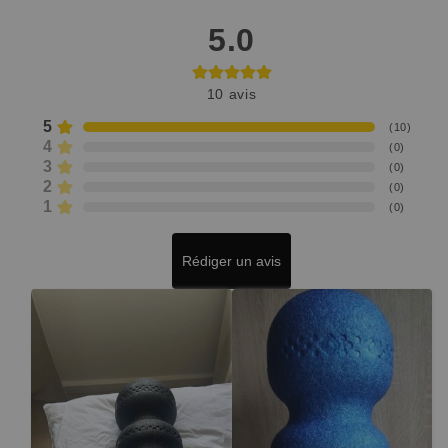
5.0
10
avis
5
(
10
)
4
(
0
)
3
(
0
)
2
(
0
)
1
(
0
)
Rédiger un avis