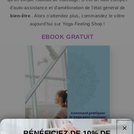
d'auto-assistance et d'amélioration de l'état général de
bien-être
. Alors n'attendez plus, commandez le vôtre
aujourd'hui sur Yoga-Feeling Shop !
EBOOK GRATUIT
BÉNÉFICIEZ DE 10% DE