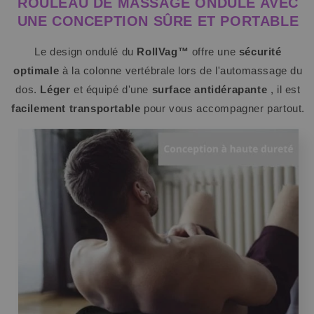
ROULEAU DE MASSAGE ONDULÉ AVEC
UNE
CONCEPTION SÛRE ET PORTABLE
Le design ondulé du
RollVag™
offre une
sécurité
optimale
à la colonne vertébrale lors de l'automassage du
dos.
Léger
et équipé d'une
surface antidérapante
, il est
facilement transportable
pour vous accompagner partout.