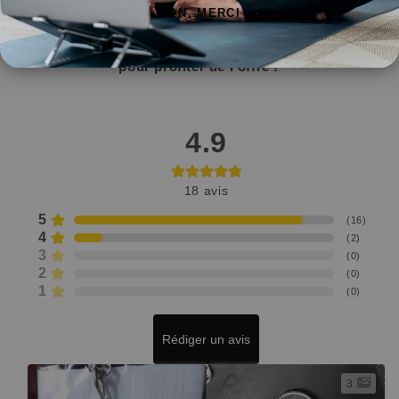
NON, MERCI
Cliquez sur le bouton "Ajouter au panier" maintenant
pour profiter de l’offre !
4.9
18
avis
5
(
16
)
4
(
2
)
3
(
0
)
2
(
0
)
1
(
0
)
Rédiger un avis
3