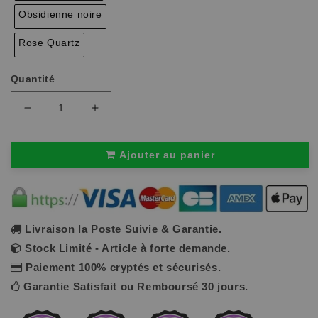
Obsidienne noire
Rose Quartz
Quantité
Réduire
Augmenter
la
la
quantité
quantité
de
de
Ajouter au panier
Collier
Collier
arbre
arbre
de
de
vie,
vie,
7
7
chakras
chakras
avec
avec
Livraison la Poste Suivie & Garantie.
croissant
croissant
Stock Limité - Article à forte demande.
de
de
lune
lune
Paiement 100% cryptés et sécurisés.
|
|
Moona™
Moona™
Garantie Satisfait ou Remboursé 30 jours.