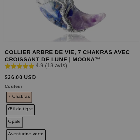
COLLIER ARBRE DE VIE, 7 CHAKRAS AVEC
CROISSANT DE LUNE | MOONA™
4.9 (18 avis)
$36.00 USD
Prix
Prix
habituel
soldé
Couleur
7 Chakras
Œil de tigre
Opale
Aventurine verte