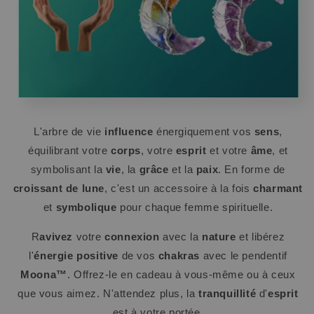
L'arbre de vie
influence
énergiquement vos
sens
,
équilibrant votre
corps
, votre
esprit
et votre
âme
, et
symbolisant la
vie
, la
grâce
et la
paix
. En forme de
croissant de lune
, c'est un accessoire à la fois
charmant
et
symbolique
pour chaque femme spirituelle.
R
avivez
votre
connexion
avec la
nature
et libérez
l'
énergie positive
de vos
chakras
avec le pendentif
Moona™
. Offrez-le en cadeau à vous-même ou à ceux
que vous aimez. N'attendez plus, la
tranquillité
d'
esprit
est à votre portée.