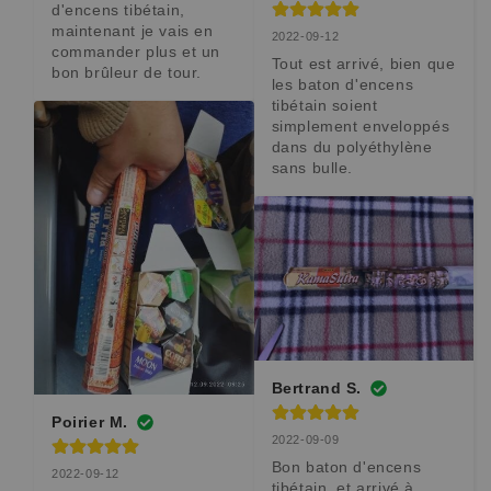
d'encens tibétain, 
maintenant je vais en 
2022-09-12
commander plus et un 
Tout est arrivé, bien que 
bon brûleur de tour.
les baton d'encens 
tibétain soient 
simplement enveloppés 
dans du polyéthylène 
sans bulle.
Bertrand S.
Poirier M.
2022-09-09
Bon baton d'encens 
2022-09-12
tibétain. et arrivé à 