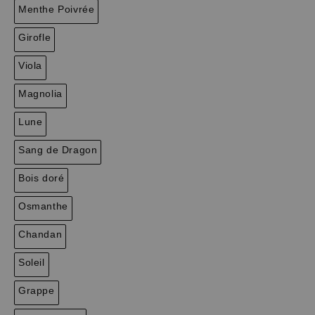
Menthe Poivrée
Girofle
Viola
Magnolia
Lune
Sang de Dragon
Bois doré
Osmanthe
Chandan
Soleil
Grappe