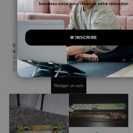
Inscrivez-vous pour recevoir votre réduction
Email
4.9
10
avis
M'INSCRIRE
5
(
9
)
4
(
1
)
3
(
0
)
NON, MERCI
2
(
0
)
1
(
0
)
Rédiger un avis