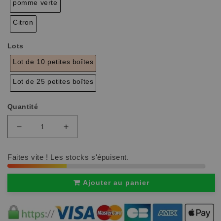
pomme verte
Citron
Lots
Lot de 10 petites boîtes
Lot de 25 petites boîtes
Quantité
Réduire
Augmenter
la
la
quantité
quantité
de
de
Faites vite ! Les stocks s'épuisent.
Bâton
Bâton
d&#39;encens
d&#39;encens
tibétain
tibétain
Ajouter au panier
naturel
naturel
|
|
TibetanOdeur™
TibetanOdeur™