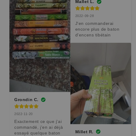
Mallet L.
2022-09-28
J'en commanderai 
encore plus de baton 
d'encens tibétain
Grondin C.
2022-11-20
Exactement ce que j'ai 
commandé, j'en ai déjà 
Millet R.
essayé quelque baton 