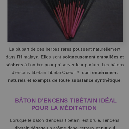
La plupart de ces herbes rares poussent naturellement
dans l'Himalaya. Elles sont
soigneusement emballées et
séchées
à l'ombre pour préserver leur parfum. Les bâtons
d'encens tibétain TibetanOdeur™
sont
entièrement
naturels et exempts de toute substance synthétique.
BÂTON D'ENCENS TIBÉTAIN IDÉAL
POUR LA MÉDITATION
Lorsque le bâton d'encens tibétain
est brûlé, l'encens
tibétain dégage un arôme riche, terreux et pur qui