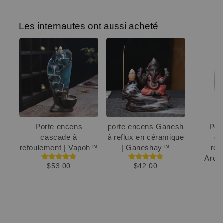
Les internautes ont aussi acheté
Porte encens
porte encens Ganesh
Por
cascade à
à reflux en céramique
ca
refoulement | Vapoh™
| Ganeshay™
ref
Arom
$53.00
$42.00