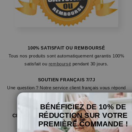
100% SATISFAIT OU REMBOURSÉ
Tous nos produits sont automatiquement garantis 100%
satisfait ou
remboursé
pendant 30 jours.
SOUTIEN FRANÇAIS 7/7J
Une question ? Notre service client français vous répond
sous 24h et cela 7 jours sur 7.
BÉNÉFICIEZ DE 10% DE
RÉDUCTION SUR VOTRE
Cliquez sur le bouton « Ajouter au panier »
maintenant pour profiter de l'offre !
PREMIÈRE COMMANDE !