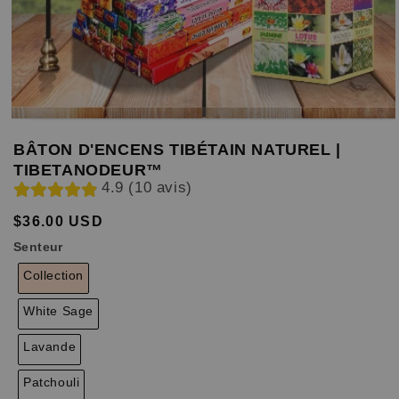
BÂTON D'ENCENS TIBÉTAIN NATUREL |
TIBETANODEUR™
4.9 (10 avis)
$36.00 USD
Prix
Prix
habituel
soldé
Senteur
Collection
White Sage
Lavande
Patchouli