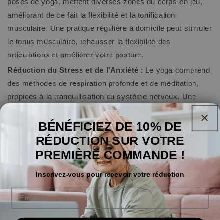
poses de yoga, mettent diverses zones du corps en jeu,
améliorant de ce fait la flexibilité et la tonification
musculaire. Une pratique régulière à domicile peut stimuler
le tonus musculaire, rehausser la flexibilité des
articulations et améliorer votre posture.
Réduction du Stress et de l'Anxiété
: Le yoga comprend
des méthodes de respiration profonde et de méditation,
propices à la tranquillisation du système nerveux. Une
pratique fréquente à domicile de ces techniques peut
réduire les niveaux de stress,
soulager l'anxiété
et
BÉNÉFICIEZ DE 10% DE
engendrer un sentiment universel de détente.
RÉDUCTION SUR VOTRE
Amélioration du Sommeil
: Le yoga est un allié précieux
PREMIÈRE COMMANDE !
pour la relaxation physique et psychique, influençant
Inscrivez-vous pour recevoir votre réduction
positivement sur la qualité du sommeil. Des séances de
Email
yoga doux en soirée peuvent préparer le corps et l'esprit à
un sommeil réparateur profond.
Accroissement de la Concentration et de la Clarté