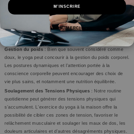
M'INSCRIRE
Mentale
: La méditation et l'attention à la respiration dans
le yoga améliorent la concentration. Une pratique
constante à domicile peut booster la clarté mentale,
NON, MERCI
renforcer la mémoire et promouvoir une pensée plus
éclairée.
Gestion du poids
: Bien que souvent considéré comme
doux, le yoga peut concourir à la gestion du poids corporel.
Les postures dynamiques et l'attention portée à la
conscience corporelle peuvent encourager des choix de
vie plus sains, et notamment une nutrition équilibrée.
Soulagement des Tensions Physiques
: Notre routine
quotidienne peut générer des tensions physiques qui
s'accumulent. L'exercice du yoga à la maison offre la
possibilité de cibler ces zones de tension, favoriser le
relâchement musculaire et soulager les maux de dos, les
douleurs articulaires et d'autres désagréments physiques.